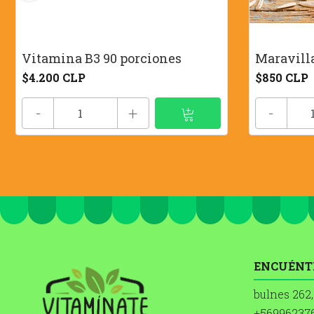
Vitamina B3 90 porciones
Maravilla
$4.200 CLP
$850 CLP
-
+
-
ENCUÉNT
bulnes 262,
+56996237