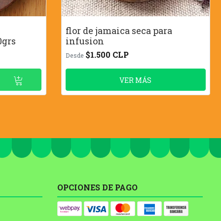
flor de jamaica seca para
0grs
infusion
$1.500 CLP
Desde
VER MÁS
OPCIONES DE PAGO