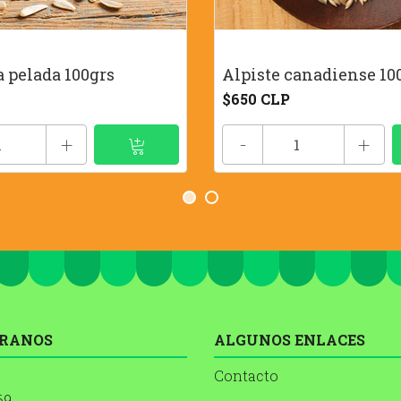
 pelada 100grs
Alpiste canadiense 10
$650 CLP
+
-
+
RANOS
ALGUNOS ENLACES
Contacto
69