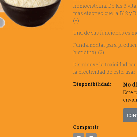
homocisteína. De las 3 vit
más efectivo que la B12 y B
(8)
Una de sus funciones es me
Fundamental para producir 
histidina). (3)
Disminuye la toxicidad cau
la efectividad de este, usar
Disponibilidad:
No d
Este 
envia
CON
Compartir