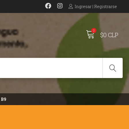
Ingresar | Registrarse
0
$0 CLP
 B9