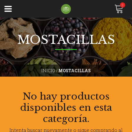
0
MOSTACILLAS
INICIO
/
MOSTACILLAS
No hay productos
disponibles en esta
categoría.
Intenta buscar nuevamente o sigue comprando al