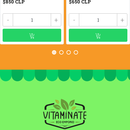
$850 CLP
$650 CLP
-
+
-
+