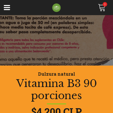
0
Dulzura natural
Vitamina B3 90
porciones
$4.200 CLP