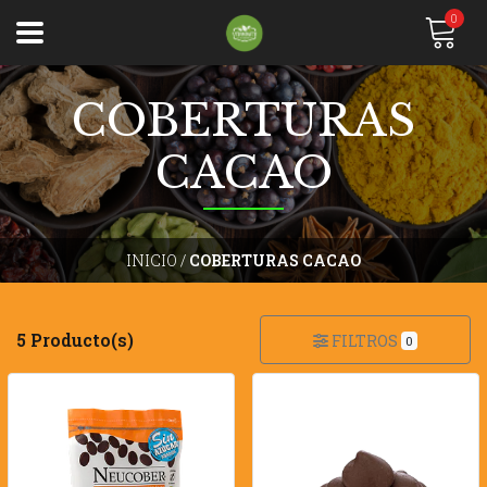
0
COBERTURAS
CACAO
INICIO
/
COBERTURAS CACAO
5 Producto(s)
FILTROS
0