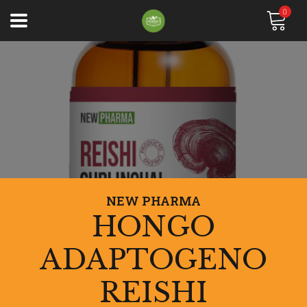
0
NEW PHARMA
HONGO
ADAPTOGENO
REISHI