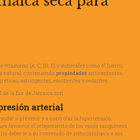
amaica seca para
e vitaminas (A, C, B1, E) y minerales como el hierro,
bra natural, conteniendo
propiedades
antioxidantes,
iuréticas, astringentes, emolientes y sedantes.
d de la flor de Jamaica son:
presión arterial
ayudar a prevenir y a controlar la hipertensión
ues favorece el relajamiento de los vasos sanguíneos.
dría deberse a su contenido de antocianinas y a sus