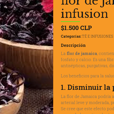
flor de j
infusion
$1.500 CLP
Categorías:
TÉ E INFUSIONES
Descripción
La
flor de jamaica
, contien
fosfato y calcio. Es una fi
antisépticas, purgativas, d
Los beneficios para la salu
1. Disminuir la 
La flor de Jamaica podría 
arterial leve y moderada, p
Se cree que este efecto po