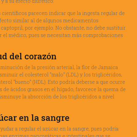
 a su efecto diurético.
científicos parecen indicar que la ingesta regular de
efecto similar al de algunos medicamentos
captopril, por ejemplo. No obstante, no debe sustituir
or el médico, pues se necesitan más comprobaciones
lud del corazón
inución de la presión arterial, la flor de Jamaica
minuir el colesterol "malo" (LDL) y los triglicéridos,
terol "bueno" (HDL). Esto podría deberse a que ocurre
is de ácidos grasos en el hígado, favorece la quema de
sminuye la absorción de los triglicéridos a nivel
zúcar en la sangre
yudar a regular el azúcar en la sangre, pues podría
unas enzimas pancreáticas e intestinales que se