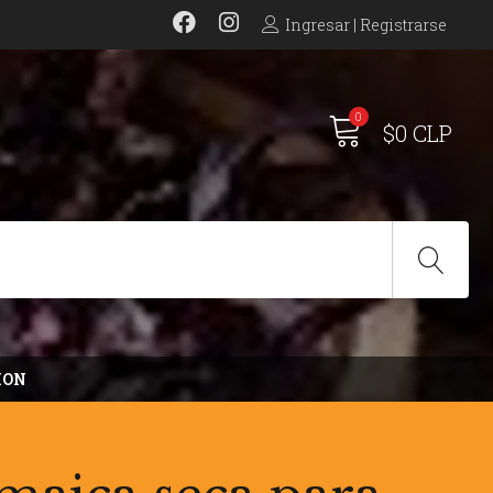
Ingresar | Registrarse
0
$0 CLP
ION