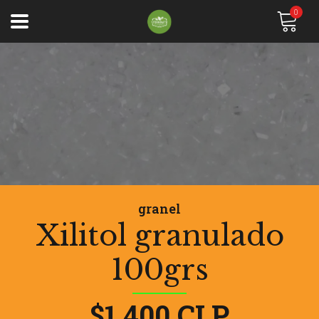
0
granel
Xilitol granulado
100grs
$1.400 CLP