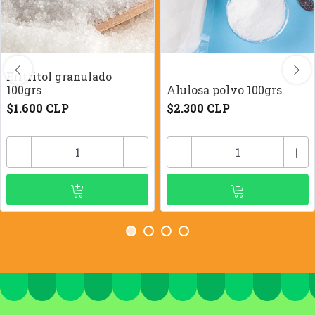
Eritritol granulado
100grs
Alulosa polvo 100grs
$1.600 CLP
$2.300 CLP
-
+
-
+