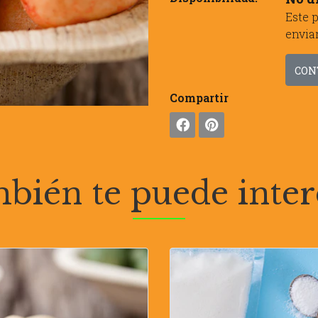
Este 
envia
CON
Compartir
bién te puede inter