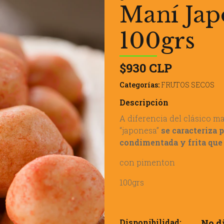
Maní Jap
100grs
$930 CLP
Categorías:
FRUTOS SECOS
Descripción
A diferencia del clásico m
“japonesa”
se caracteriza 
condimentada y frita que
con pimenton
100grs
Disponibilidad:
No d