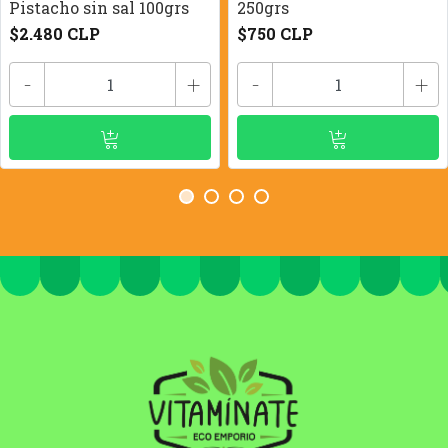
Pistacho sin sal 100grs
250grs
$2.480 CLP
$750 CLP
-
+
-
+