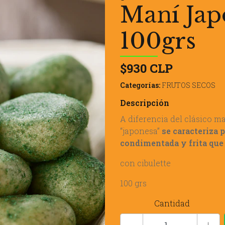
Maní Jap
100grs
$930 CLP
Categorías:
FRUTOS SECOS
Descripción
A diferencia del clásico m
“japonesa”
se caracteriza 
condimentada y frita que
con cibulette
100 grs
Cantidad
-
+