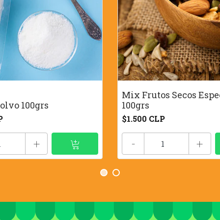
Mix Frutos Secos Espe
olvo 100grs
100grs
P
$1.500 CLP
+
-
+