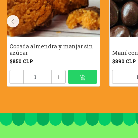
Cocada almendra y manjar sin
azúcar
Maní con
$850 CLP
$890 CLP
-
+
-