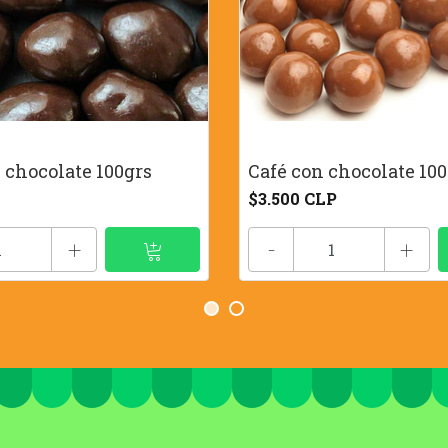
 chocolate 100grs
Café con chocolate 100
$3.500 CLP
+
-
+