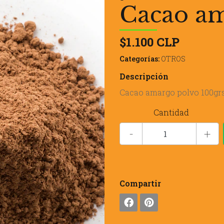
Cacao am
$1.100 CLP
Categorías:
OTROS
Descripción
Cacao amargo polvo 100gr
Cantidad
-
+
Compartir