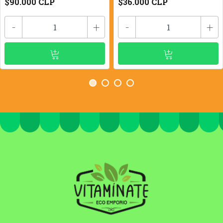
$90.000 CLP
$36.000 CLP
-
+
-
+