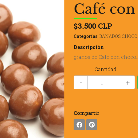
Café con
$3.500 CLP
Categorías:
BAÑADOS CHOCO
Descripción
granos de Café con chocol
Cantidad
-
+
Compartir