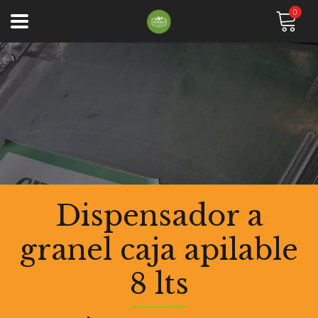
0
Dispensador a
granel caja apilable
8 lts