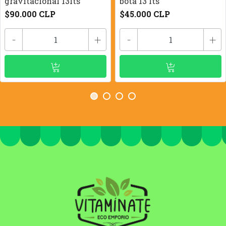
gravitacional 13lts
bota 13 lts
$90.000 CLP
$45.000 CLP
-
+
-
+