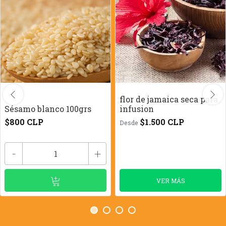
flor de jamaica seca para
Sésamo blanco 100grs
infusion
$800 CLP
$1.500 CLP
Desde
-
+
VER MÁS