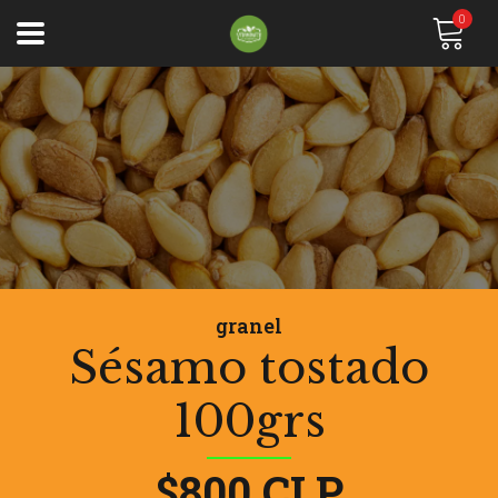
0
granel
Sésamo tostado
100grs
$800 CLP