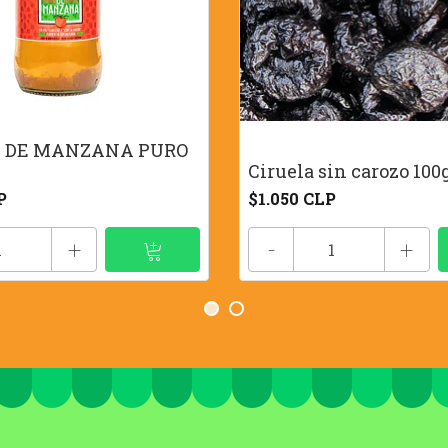
 DE MANZANA PURO
Ciruela sin carozo 100
P
$1.050 CLP
+
-
+