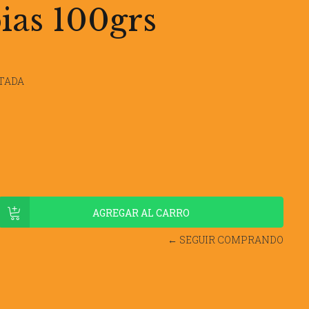
ias 100grs
TADA
← SEGUIR COMPRANDO