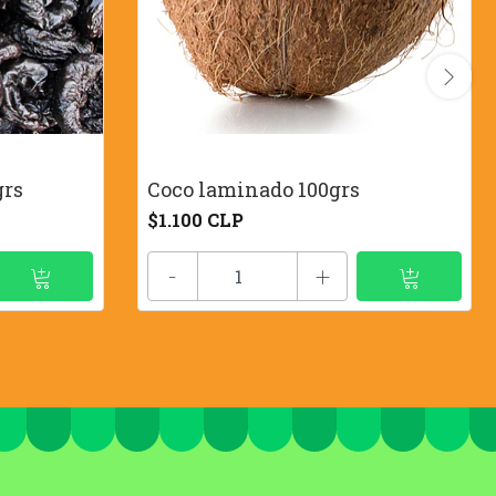
grs
Coco laminado 100grs
$1.100 CLP
-
+