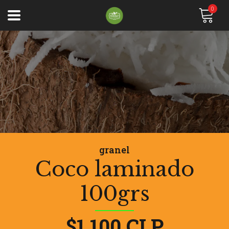
0
granel
Coco laminado
100grs
$1.100 CLP