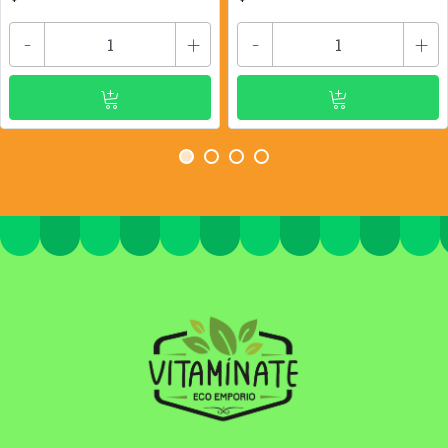
-
+
-
+