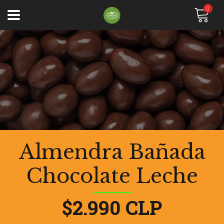
0
Almendra Bañada
Chocolate Leche
$2.990 CLP