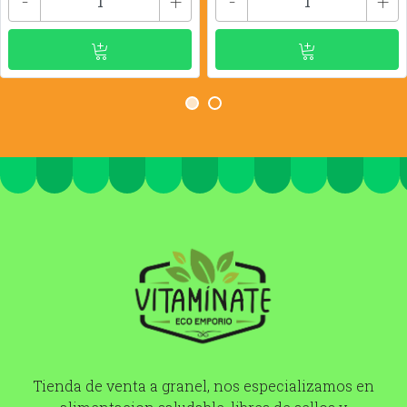
-
+
-
+
Tienda de venta a granel, nos especializamos en