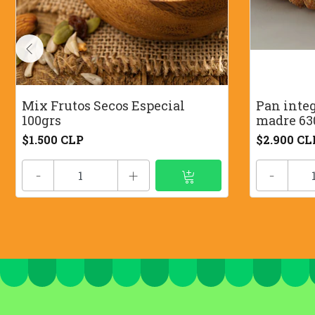
Mix Frutos Secos Especial
Pan inte
100grs
madre 63
$1.500 CLP
$2.900 CL
-
+
-