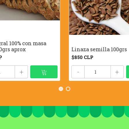
gral 100% con masa
0grs aprox
Linaza semilla 100grs
P
$850 CLP
+
-
+