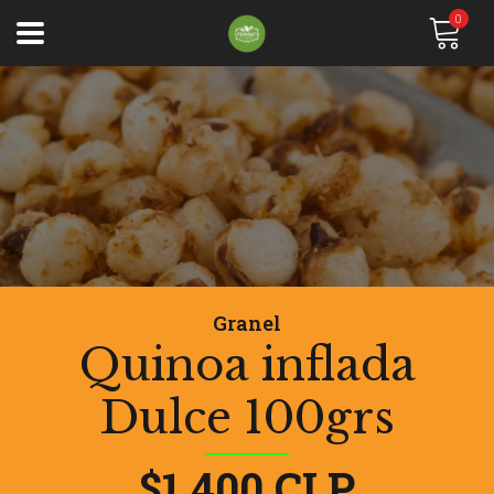
0
Granel
Quinoa inflada
Dulce 100grs
$1.400 CLP