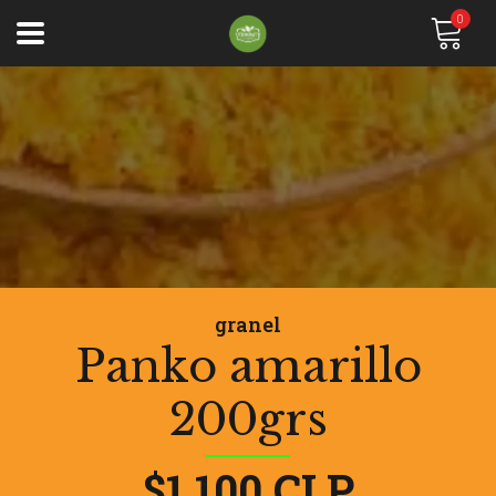
0
granel
Panko amarillo
200grs
$1.100 CLP