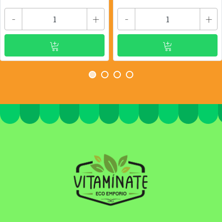
-
+
-
+