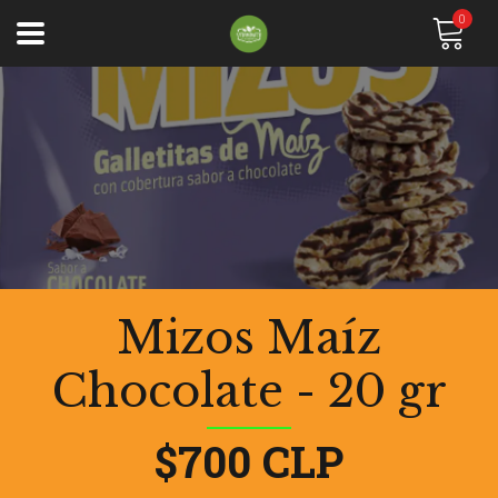
0
Mizos Maíz
Chocolate - 20 gr
$700 CLP