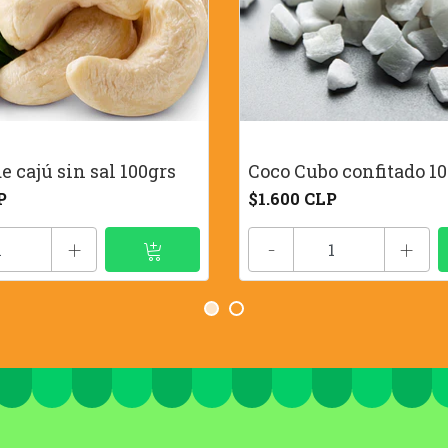
e cajú sin sal 100grs
Coco Cubo confitado 1
P
$1.600 CLP
+
-
+