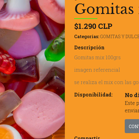
Gomitas 
$1.290 CLP
Categorías:
GOMITAS Y DULC
Descripción
Gomitas mix 100grs
imagen referencial
se realiza el mix con las 
Disponibilidad:
No d
Este 
envia
CON
Compartir