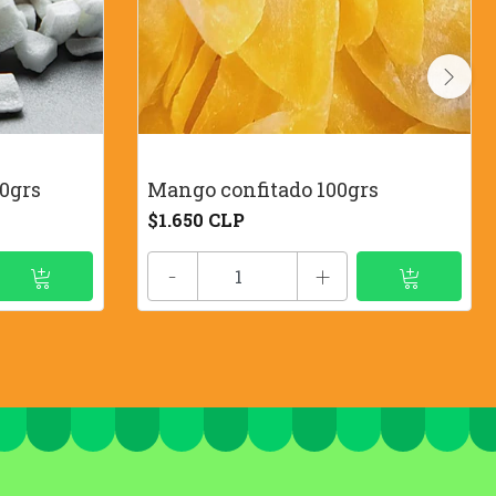
00grs
Mango confitado 100grs
$1.650 CLP
-
+