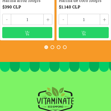
Harina arroz 100grs
Harina de coco 100grs
$390 CLP
$1.140 CLP
-
+
-
+