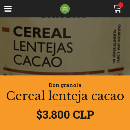
0
Don granola
Cereal lenteja cacao
$3.800 CLP