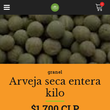
0
granel
Arveja seca entera
kilo
$1.700 CLP