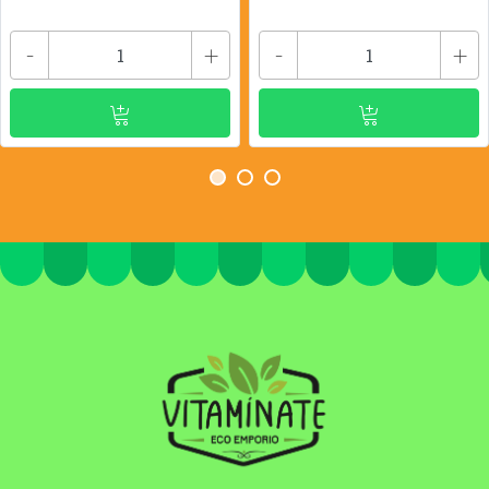
-
+
-
+